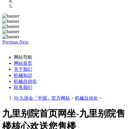
Previous
Next
网站导航
网站首页
关于我们
机械知识
机械自动化
联系我们
J9·九游会「中国」官方网站
>
机械自动化
>
九里别院首页网坐-九里别院售
楼核心欢送您售楼