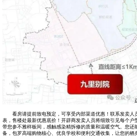
看房请提前致电预定，可享受内部渠道优惠！联系发卖人
表，售楼处最新优惠底价！开辟商发卖人员将细致引见每个户
带您参不雅样板间，感触感染精拆修的质量和温暖空气。您还
备，包罗高端购物核心、优良学校和便利交通收集，让您的栖