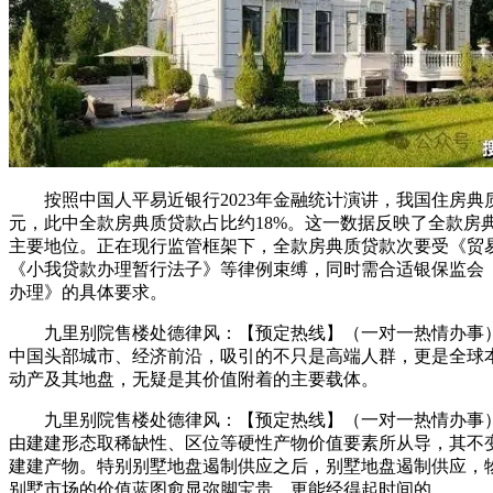
按照中国人平易近银行2023年金融统计演讲，我国住房典质
元，此中全款房典质贷款占比约18%。这一数据反映了全款房
主要地位。正在现行监管框架下，全款房典质贷款次要受《贸
《小我贷款办理暂行法子》等律例束缚，同时需合适银保监会
办理》的具体要求。
九里别院售楼处德律风：【预定热线】（一对一热情办事）
中国头部城市、经济前沿，吸引的不只是高端人群，更是全球
动产及其地盘，无疑是其价值附着的主要载体。
九里别院售楼处德律风：【预定热线】（一对一热情办事）
由建建形态取稀缺性、区位等硬性产物价值要素所从导，其不
建建产物。特别别墅地盘遏制供应之后，别墅地盘遏制供应，
别墅市场的价值蓝图愈显弥脚宝贵，更能经得起时间的。