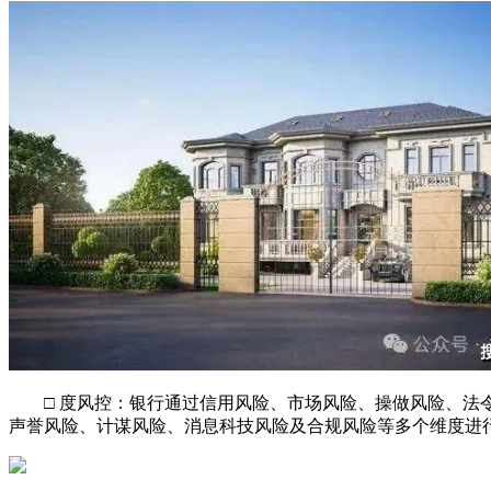
□ 度风控：银行通过信用风险、市场风险、操做风险、法
声誉风险、计谋风险、消息科技风险及合规风险等多个维度进