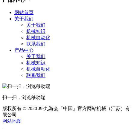
网站首页
关于我们
关于我们
机械知识
机械自动化
联系我们
产品中心
关于我们
机械知识
机械自动化
联系我们
扫一扫，浏览移动端
版权所有 © 2020 J9·九游会「中国」官方网站机械（江苏）有
限公司
网站地图